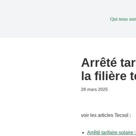
Aller
Qui nous so
au
contenu
Arrêté tar
la filièr
28 mars 2025
voir les articles Tecsol :
Arrêté tarifaire solair