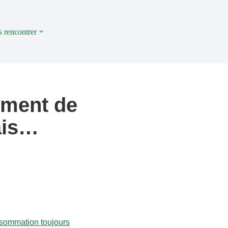
 rencontrer
rement de
ais…
consommation toujours